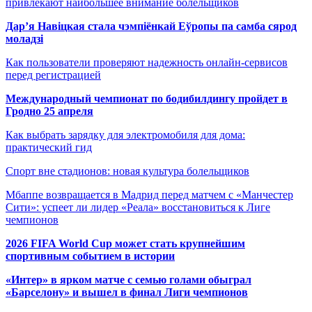
привлекают наибольшее внимание болельщиков
Дар’я Навіцкая стала чэмпіёнкай Еўропы па самба сярод
моладзі
Как пользователи проверяют надежность онлайн-сервисов
перед регистрацией
Международный чемпионат по бодибилдингу пройдет в
Гродно 25 апреля
Как выбрать зарядку для электромобиля для дома:
практический гид
Спорт вне стадионов: новая культура болельщиков
Мбаппе возвращается в Мадрид перед матчем с «Манчестер
Сити»: успеет ли лидер «Реала» восстановиться к Лиге
чемпионов
2026 FIFA World Cup может стать крупнейшим
спортивным событием в истории
«Интер» в ярком матче с семью голами обыграл
«Барселону» и вышел в финал Лиги чемпионов