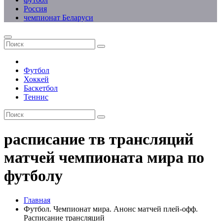
Россия
чемпионат Беларуси
Футбол
Хоккей
Баскетбол
Теннис
расписание тв трансляций
матчей чемпионата мира по
футболу
Главная
Футбол. Чемпионат мира. Анонс матчей плей-офф.
Расписание трансляций