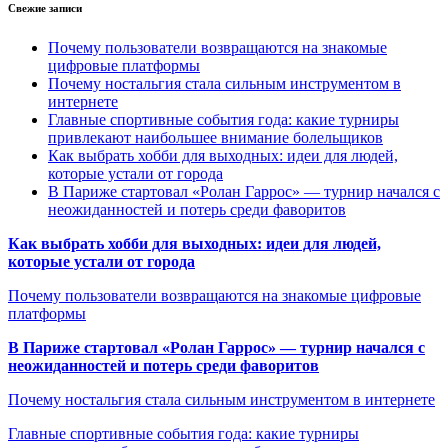
Свежие записи
Почему пользователи возвращаются на знакомые
цифровые платформы
Почему ностальгия стала сильным инструментом в
интернете
Главные спортивные события года: какие турниры
привлекают наибольшее внимание болельщиков
Как выбрать хобби для выходных: идеи для людей,
которые устали от города
В Париже стартовал «Ролан Гаррос» — турнир начался с
неожиданностей и потерь среди фаворитов
Как выбрать хобби для выходных: идеи для людей,
которые устали от города
Почему пользователи возвращаются на знакомые цифровые
платформы
В Париже стартовал «Ролан Гаррос» — турнир начался с
неожиданностей и потерь среди фаворитов
Почему ностальгия стала сильным инструментом в интернете
Главные спортивные события года: какие турниры