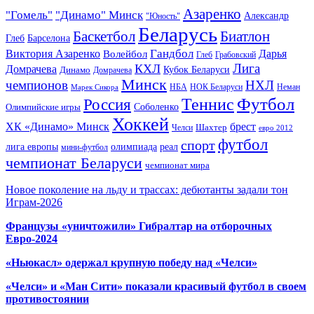
Азаренко
"Гомель"
"Динамо" Минск
Александр
"Юность"
Беларусь
Баскетбол
Биатлон
Глеб
Барселона
Гандбол
Виктория Азаренко
Волейбол
Дарья
Глеб
Грабовский
Лига
КХЛ
Домрачева
Кубок Беларуси
Динамо
Домрачева
Минск
чемпионов
НХЛ
НБА
Марек Сикора
НОК Беларуси
Неман
Футбол
Теннис
Россия
Олимпийские игры
Соболенко
Хоккей
ХК «Динамо» Минск
брест
Шахтер
Челси
евро 2012
футбол
спорт
олимпиада
лига европы
реал
мини-футбол
чемпионат Беларуси
чемпионат мира
Новое поколение на льду и трассах: дебютанты задали тон
Играм-2026
Французы «уничтожили» Гибралтар на отборочных
Евро-2024
«Ньюкасл» одержал крупную победу над «Челси»
«Челси» и «Ман Сити» показали красивый футбол в своем
противостоянии