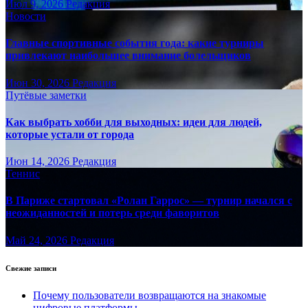
Июл 9, 2026
Редакция
Новости
Главные спортивные события года: какие турниры
привлекают наибольшее внимание болельщиков
Июн 30, 2026
Редакция
Путёвые заметки
Как выбрать хобби для выходных: идеи для людей,
которые устали от города
Июн 14, 2026
Редакция
Теннис
В Париже стартовал «Ролан Гаррос» — турнир начался с
неожиданностей и потерь среди фаворитов
Май 24, 2026
Редакция
Свежие записи
Почему пользователи возвращаются на знакомые
цифровые платформы