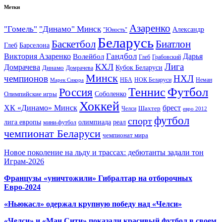
Метки
Азаренко
"Гомель"
"Динамо" Минск
Александр
"Юность"
Беларусь
Баскетбол
Биатлон
Глеб
Барселона
Гандбол
Виктория Азаренко
Волейбол
Дарья
Глеб
Грабовский
Лига
КХЛ
Домрачева
Кубок Беларуси
Динамо
Домрачева
Минск
чемпионов
НХЛ
НБА
Марек Сикора
НОК Беларуси
Неман
Футбол
Теннис
Россия
Олимпийские игры
Соболенко
Хоккей
ХК «Динамо» Минск
брест
Шахтер
Челси
евро 2012
футбол
спорт
олимпиада
лига европы
реал
мини-футбол
чемпионат Беларуси
чемпионат мира
Новое поколение на льду и трассах: дебютанты задали тон
Играм-2026
Французы «уничтожили» Гибралтар на отборочных
Евро-2024
«Ньюкасл» одержал крупную победу над «Челси»
«Челси» и «Ман Сити» показали красивый футбол в своем