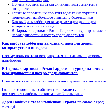
Почему ностальгия стала сильным инструментом в
интернете
Главные спортивные события года: какие турниры
привлекают наибольшее внимание болельщиков
Как выбрать хобби для выходных: идеи для людей,
которые устали от города
В Париже стартовал «Ролан Гаррос» — турнир начался с
неожиданностей и потерь среди фаворитов
Как выбрать хобби для выходных: идеи для людей,
которые устали от города
Почему пользователи возвращаются на знакомые цифровые
платформы
В Париже стартовал «Ролан Гаррос» — турнир начался с
неожиданностей и потерь среди фаворитов
Почему ностальгия стала сильным инструментом в интернете
Главные спортивные события года: какие турниры
привлекают наибольшее внимание болельщиков
Дар’я Навіцкая стала чэмпіёнкай Еўропы па самба сярод
моладзі