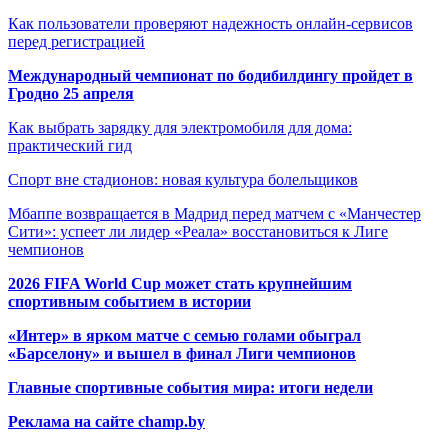
Как пользователи проверяют надежность онлайн-сервисов
перед регистрацией
Международный чемпионат по бодибилдингу пройдет в
Гродно 25 апреля
Как выбрать зарядку для электромобиля для дома:
практический гид
Спорт вне стадионов: новая культура болельщиков
Мбаппе возвращается в Мадрид перед матчем с «Манчестер
Сити»: успеет ли лидер «Реала» восстановиться к Лиге
чемпионов
2026 FIFA World Cup может стать крупнейшим
спортивным событием в истории
«Интер» в ярком матче с семью голами обыграл
«Барселону» и вышел в финал Лиги чемпионов
Главные спортивные события мира: итоги недели
Реклама на сайте champ.by