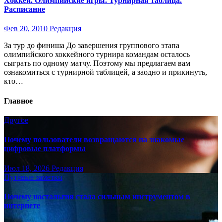
Хоккей. Олимпийские игры. Турнирная таблица.
Расписание
Фев 20, 2010
Редакция
За тур до финиша До завершения группового этапа
олимпийского хоккейного турнира командам осталось
сыграть по одному матчу. Поэтому мы предлагаем вам
ознакомиться с турнирной таблицей, а заодно и прикинуть,
кто…
Главное
Другое
Почему пользователи возвращаются на знакомые
цифровые платформы
Июл 18, 2026
Редакция
Путёвые заметки
Почему ностальгия стала сильным инструментом в
интернете