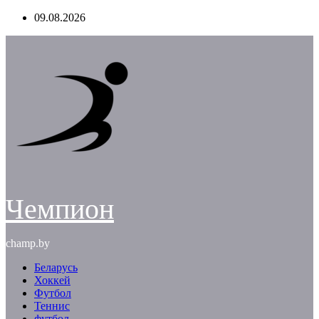
Перейти
09.08.2026
к
содержимому
Чемпион
champ.by
Беларусь
Хоккей
Футбол
Теннис
футбол