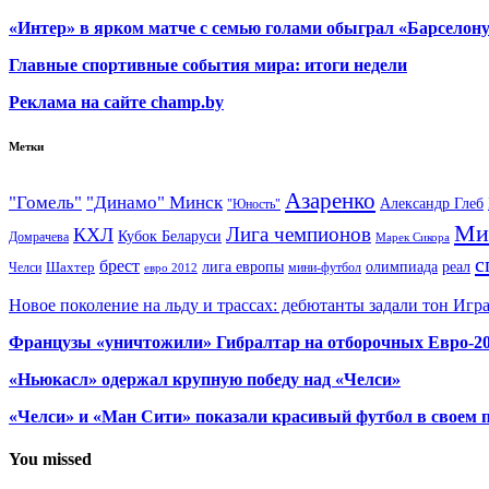
«Интер» в ярком матче с семью голами обыграл «Барселон
Главные спортивные события мира: итоги недели
Реклама на сайте champ.by
Метки
Азаренко
"Гомель"
"Динамо" Минск
Александр Глеб
"Юность"
Ми
Лига чемпионов
КХЛ
Кубок Беларуси
Домрачева
Марек Сикора
с
брест
олимпиада
Шахтер
лига европы
реал
Челси
мини-футбол
евро 2012
Новое поколение на льду и трассах: дебютанты задали тон Игр
Французы «уничтожили» Гибралтар на отборочных Евро-2
«Ньюкасл» одержал крупную победу над «Челси»
«Челси» и «Ман Сити» показали красивый футбол в своем 
You missed