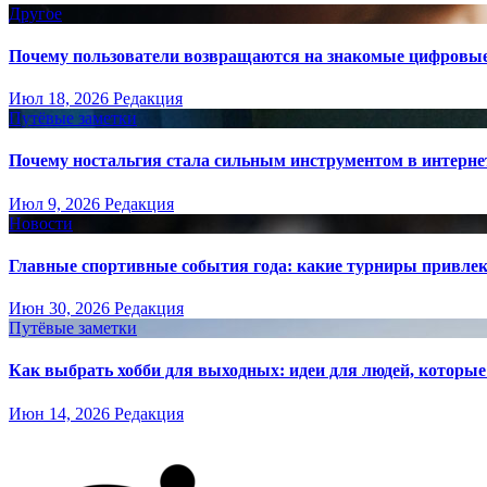
Другое
Почему пользователи возвращаются на знакомые цифровы
Июл 18, 2026
Редакция
Путёвые заметки
Почему ностальгия стала сильным инструментом в интерне
Июл 9, 2026
Редакция
Новости
Главные спортивные события года: какие турниры привле
Июн 30, 2026
Редакция
Путёвые заметки
Как выбрать хобби для выходных: идеи для людей, которые 
Июн 14, 2026
Редакция