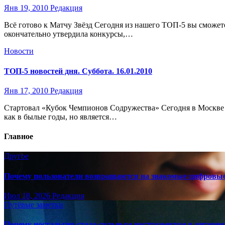
Янв 19, 2010
Редакция
Всё готово к Матчу Звёзд Сегодня из нашего ТОП-5 вы сможете
окончательно утвердила конкурсы,…
Новости
ТОП-5 новостей дня. Суббота. 16.01.2010
Янв 17, 2010
Редакция
Стартовал «Кубок Чемпионов Содружества» Сегодня в Москве 
как в былые годы, но является…
Главное
Другое
Почему пользователи возвращаются на знакомые цифровы
Июл 18, 2026
Редакция
Путёвые заметки
Почему ностальгия стала сильным инструментом в интерне