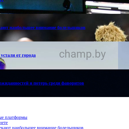
кают наибольшее внимание болельщиков
устали от города
ожиданностей и потерь среди фаворитов
вые платформы
нете
лекают наибольшее внимание болельщиков