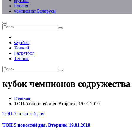
футбол
Россия
чемпионат Беларуси
Футбол
Хоккей
Баскетбол
Теннис
кубок чемпионов содружества
Главная
ТОП-5 новостей дня. Вторник. 19.01.2010
ТОП-5 новостей дня
ТОП-5 новостей дня. Вторник. 19.01.2010