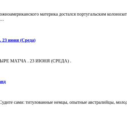
т южноамериканского материка достался португальским колониз
к…
 23 июня (Среда)
Е МАТЧА . 23 ИЮНЯ (СРЕДА) .
анд
. Судите сами: титулованные немцы, опытные австралийцы, моло