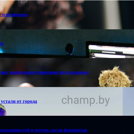
е платформы
те
кают наибольшее внимание болельщиков
устали от города
ожиданностей и потерь среди фаворитов