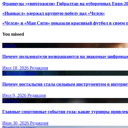
Французы «уничтожили» Гибралтар на отборочных Евро-2
«Ньюкасл» одержал крупную победу над «Челси»
«Челси» и «Ман Сити» показали красивый футбол в своем 
You missed
Другое
Почему пользователи возвращаются на знакомые цифровы
Июл 18, 2026
Редакция
Путёвые заметки
Почему ностальгия стала сильным инструментом в интерне
Июл 9, 2026
Редакция
Новости
Главные спортивные события года: какие турниры привле
Июн 30, 2026
Редакция