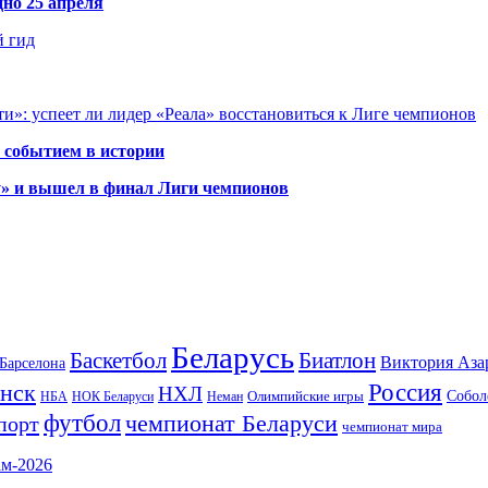
но 25 апреля
й гид
и»: успеет ли лидер «Реала» восстановиться к Лиге чемпионов
 событием в истории
у» и вышел в финал Лиги чемпионов
Беларусь
Баскетбол
Биатлон
Виктория Аза
Барселона
Россия
нск
НХЛ
Олимпийские игры
Собол
НБА
НОК Беларуси
Неман
футбол
чемпионат Беларуси
порт
чемпионат мира
ам-2026