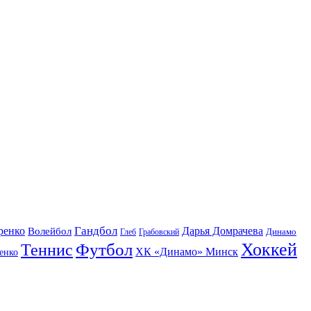
Гандбол
ренко
Волейбол
Дарья Домрачева
Динамо
Глеб
Грабовский
Футбол
Хоккей
Теннис
ХК «Динамо» Минск
енко