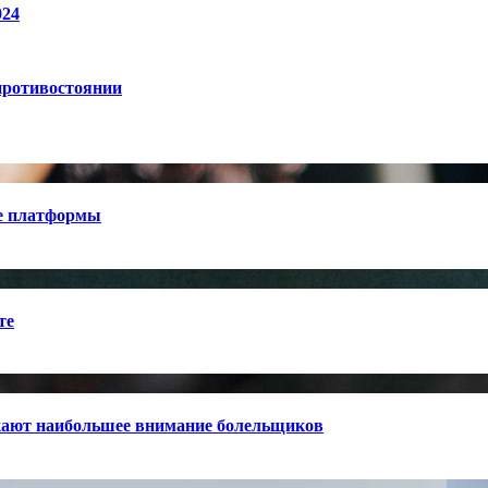
024
противостоянии
е платформы
те
кают наибольшее внимание болельщиков