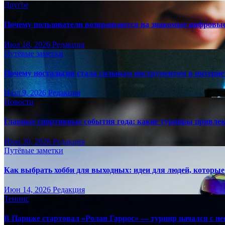
Другое
Почему пользователи возвращаются на знакомые цифровы
Июл 18, 2026
Редакция
Путёвые заметки
Почему ностальгия стала сильным инструментом в интерне
Июл 9, 2026
Редакция
Новости
Главные спортивные события года: какие турниры привле
Июн 30, 2026
Редакция
Путёвые заметки
Как выбрать хобби для выходных: идеи для людей, которые 
Июн 14, 2026
Редакция
Теннис
В Париже стартовал «Ролан Гаррос» — турнир начался с не