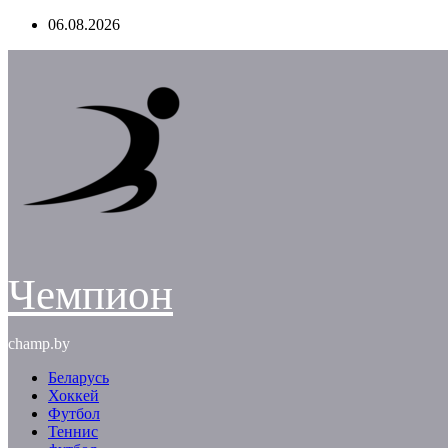
Перейти
06.08.2026
к
содержимому
Чемпион
champ.by
Беларусь
Хоккей
Футбол
Теннис