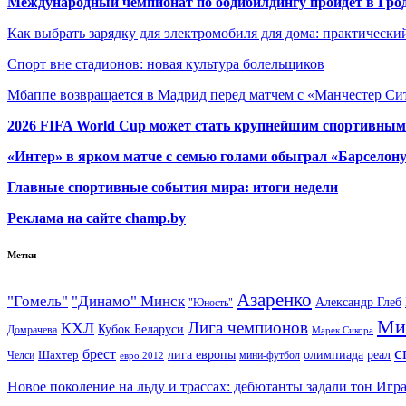
Международный чемпионат по бодибилдингу пройдет в Грод
Как выбрать зарядку для электромобиля для дома: практически
Спорт вне стадионов: новая культура болельщиков
Мбаппе возвращается в Мадрид перед матчем с «Манчестер Сит
2026 FIFA World Cup может стать крупнейшим спортивным
«Интер» в ярком матче с семью голами обыграл «Барселон
Главные спортивные события мира: итоги недели
Реклама на сайте champ.by
Метки
Азаренко
"Гомель"
"Динамо" Минск
Александр Глеб
"Юность"
Ми
Лига чемпионов
КХЛ
Кубок Беларуси
Домрачева
Марек Сикора
с
брест
олимпиада
Шахтер
лига европы
реал
Челси
мини-футбол
евро 2012
Новое поколение на льду и трассах: дебютанты задали тон Игр