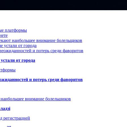
вые платформы
нете
лекают наибольшее внимание болельщиков
е устали от города
неожиданностей и потерь среди фаворитов
устали от города
атформы
ожиданностей и потерь среди фаворитов
т наибольшее внимание болельщиков
ладзі
д регистрацией