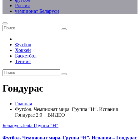
Россия
чемпионат Беларуси
Футбол
Хоккей
Баскетбол
Теннис
Гондурас
Главная
Футбол. Чемпионат мира. Группа “H”. Испания –
Гондурас 2:0 + ВИДЕО
Беларусь-lenta
Группа "Н"
Футбол. Чемпионат мира. Группа “H”. Испания – Гондурас