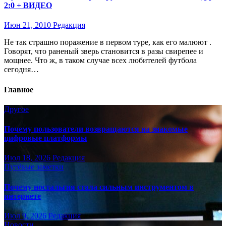
2:0 + ВИДЕО
Июн 21, 2010
Редакция
Не так страшно поражение в первом туре, как его малюют .
Говорят, что раненый зверь становится в разы свирепее и
мощнее. Что ж, в таком случае всех любителей футбола
сегодня…
Главное
Другое
Почему пользователи возвращаются на знакомые
цифровые платформы
Июл 18, 2026
Редакция
Путёвые заметки
Почему ностальгия стала сильным инструментом в
интернете
Июл 9, 2026
Редакция
Новости