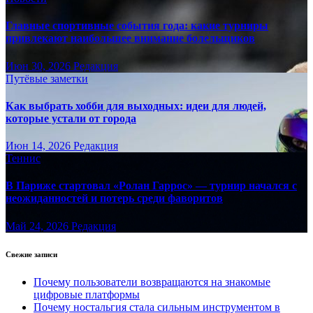
Главные спортивные события года: какие турниры
привлекают наибольшее внимание болельщиков
Июн 30, 2026
Редакция
Путёвые заметки
Как выбрать хобби для выходных: идеи для людей,
которые устали от города
Июн 14, 2026
Редакция
Теннис
В Париже стартовал «Ролан Гаррос» — турнир начался с
неожиданностей и потерь среди фаворитов
Май 24, 2026
Редакция
Свежие записи
Почему пользователи возвращаются на знакомые
цифровые платформы
Почему ностальгия стала сильным инструментом в