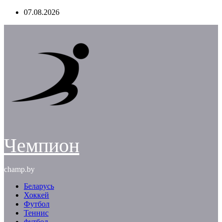
Перейти
07.08.2026
к
содержимому
Чемпион
champ.by
Беларусь
Хоккей
Футбол
Теннис
футбол