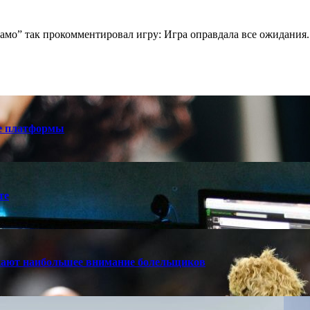
мо” так прокомментировал игру: Игра оправдала все ожидания. 
е платформы
те
кают наибольшее внимание болельщиков