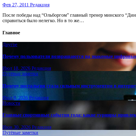
Фев 27, 2011
Редакция
После победы над “Ольборгом” главный тренер минского “Дина
справиться было нелегко. Но в то же…
Главное
Другое
Почему пользователи возвращаются на знакомые цифровы
Июл 18, 2026
Редакция
Путёвые заметки
Почему ностальгия стала сильным инструментом в интерне
Июл 9, 2026
Редакция
Новости
Главные спортивные события года: какие турниры привле
Июн 30, 2026
Редакция
Путёвые заметки