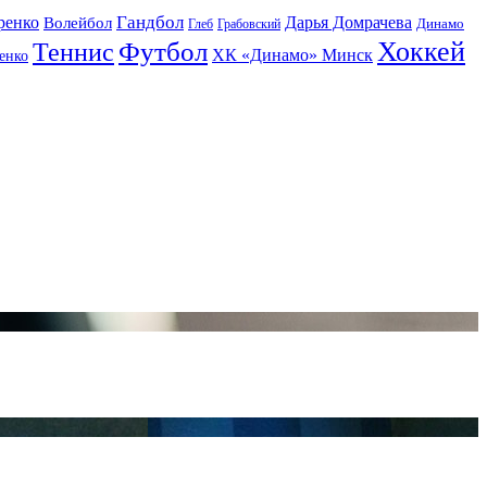
Гандбол
ренко
Волейбол
Дарья Домрачева
Динамо
Глеб
Грабовский
Футбол
Хоккей
Теннис
ХК «Динамо» Минск
енко