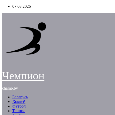
Перейти
07.08.2026
к
содержимому
Чемпион
champ.by
Беларусь
Хоккей
Футбол
Теннис