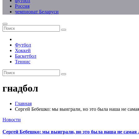
футбол
Россия
чемпионат Беларуси
Футбол
Хоккей
Баскетбол
Теннис
гнадбол
Главная
Сергей Бебешко: мы выиграли, но это была наша не сама
Новости
Сергей Бебешко: мы выиграли, но это была наша не самая