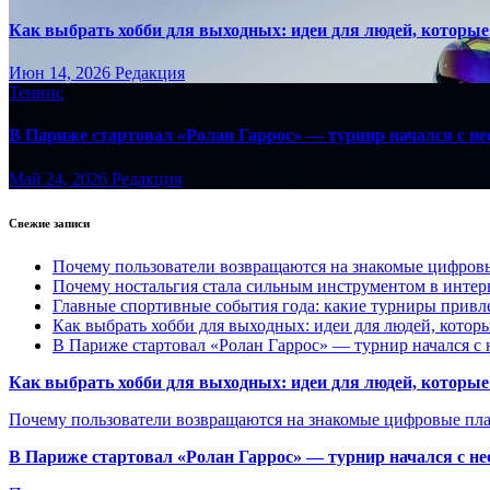
Как выбрать хобби для выходных: идеи для людей, которые 
Июн 14, 2026
Редакция
Теннис
В Париже стартовал «Ролан Гаррос» — турнир начался с не
Май 24, 2026
Редакция
Свежие записи
Почему пользователи возвращаются на знакомые цифро
Почему ностальгия стала сильным инструментом в интер
Главные спортивные события года: какие турниры прив
Как выбрать хобби для выходных: идеи для людей, которы
В Париже стартовал «Ролан Гаррос» — турнир начался с 
Как выбрать хобби для выходных: идеи для людей, которые 
Почему пользователи возвращаются на знакомые цифровые пл
В Париже стартовал «Ролан Гаррос» — турнир начался с не