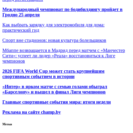
Международный чемпионат по бодибилдингу пройдет в
Гродно 25 апреля
Как выбрать зарядку для электромобиля для дома:
практический гид
Спорт вне стадионов: новая культура болельщиков
Мбаппе возвращается в Мадрид перед матчем с «Манчестер
Сити»: успеет ли лидер «Реала» восстановиться к Лиге
чемпионов
2026 FIFA World Cup может стать крупнейшим
спортивным событием в истории
«Интер» в ярком матче с семью голами обыграл
«Барселону» и вышел в финал Лиги чемпионов
Главные спортивные события мира: итоги недели
Реклама на сайте champ.by
Метки