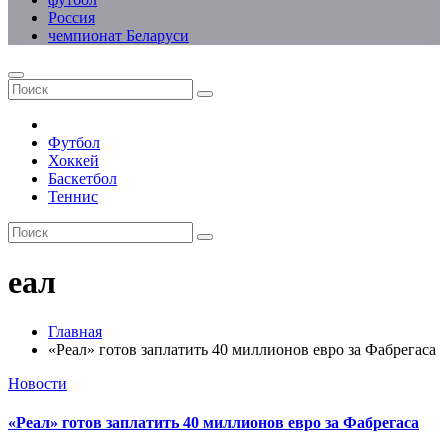
Россия
чемпионат Беларуси
Футбол
Хоккей
Баскетбол
Теннис
еал
Главная
«Реал» готов заплатить 40 миллионов евро за Фабрегаса
Новости
«Реал» готов заплатить 40 миллионов евро за Фабрегаса