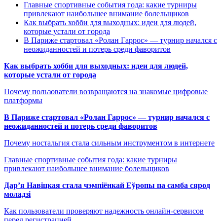
Главные спортивные события года: какие турниры
привлекают наибольшее внимание болельщиков
Как выбрать хобби для выходных: идеи для людей,
которые устали от города
В Париже стартовал «Ролан Гаррос» — турнир начался с
неожиданностей и потерь среди фаворитов
Как выбрать хобби для выходных: идеи для людей,
которые устали от города
Почему пользователи возвращаются на знакомые цифровые
платформы
В Париже стартовал «Ролан Гаррос» — турнир начался с
неожиданностей и потерь среди фаворитов
Почему ностальгия стала сильным инструментом в интернете
Главные спортивные события года: какие турниры
привлекают наибольшее внимание болельщиков
Дар’я Навіцкая стала чэмпіёнкай Еўропы па самба сярод
моладзі
Как пользователи проверяют надежность онлайн-сервисов
перед регистрацией