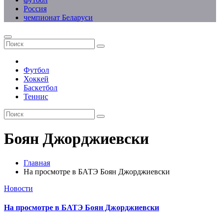
Россия
чемпионат Беларуси
Футбол
Хоккей
Баскетбол
Теннис
Боян Джорджиевски
Главная
На просмотре в БАТЭ Боян Джорджиевски
Новости
На просмотре в БАТЭ Боян Джорджиевски