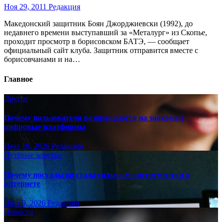
Ноя 29, 2011
Редакция
Македонский защитник Боян Джорджиевски (1992), до
недавнего времени выступавший за «Металург» из Скопье,
проходит просмотр в борисовском БАТЭ, — сообщает
официальный сайт клуба. Защитник отправится вместе с
борисовчанами и на…
Главное
Другое
Почему пользователи возвращаются на знакомые
цифровые платформы
Июл 18, 2026
Редакция
Путёвые заметки
Почему ностальгия стала сильным инструментом в
интернете
Июл 9, 2026
Редакция
Новости