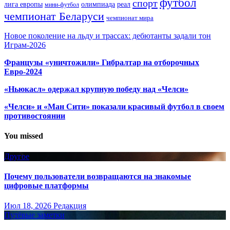
футбол
спорт
олимпиада
лига европы
реал
мини-футбол
чемпионат Беларуси
чемпионат мира
Новое поколение на льду и трассах: дебютанты задали тон
Играм-2026
Французы «уничтожили» Гибралтар на отборочных
Евро-2024
«Ньюкасл» одержал крупную победу над «Челси»
«Челси» и «Ман Сити» показали красивый футбол в своем
противостоянии
You missed
Другое
Почему пользователи возвращаются на знакомые
цифровые платформы
Июл 18, 2026
Редакция
Путёвые заметки