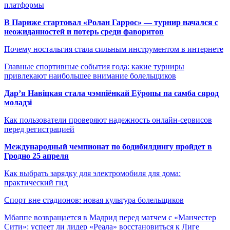
платформы
В Париже стартовал «Ролан Гаррос» — турнир начался с
неожиданностей и потерь среди фаворитов
Почему ностальгия стала сильным инструментом в интернете
Главные спортивные события года: какие турниры
привлекают наибольшее внимание болельщиков
Дар’я Навіцкая стала чэмпіёнкай Еўропы па самба сярод
моладзі
Как пользователи проверяют надежность онлайн-сервисов
перед регистрацией
Международный чемпионат по бодибилдингу пройдет в
Гродно 25 апреля
Как выбрать зарядку для электромобиля для дома:
практический гид
Спорт вне стадионов: новая культура болельщиков
Мбаппе возвращается в Мадрид перед матчем с «Манчестер
Сити»: успеет ли лидер «Реала» восстановиться к Лиге