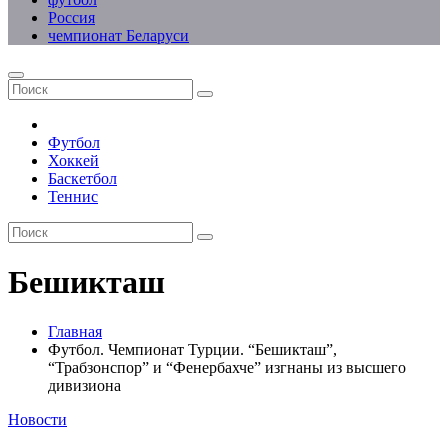
Россия
чемпионат Беларуси
Футбол
Хоккей
Баскетбол
Теннис
Бешикташ
Главная
Футбол. Чемпионат Турции. “Бешикташ”,
“Трабзонспор” и “Фенербахче” изгнаны из высшего
дивизиона
Новости