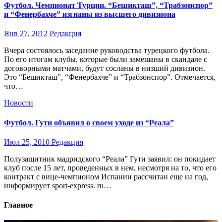
Футбол. Чемпионат Турции. “Бешикташ”, “Трабзонспор”
и “Фенербахче” изгнаны из высшего дивизиона
Янв 27, 2012
Редакция
Вчера состоялось заседание руководства турецкого футбола.
По его итогам клубы, которые были замешаны в скандале с
договорными матчами, будут сосланы в низший дивизион.
Это “Бешикташ”, “Фенербахче” и “Трабзонспор”. Отмечается,
что…
Новости
Футбол. Гути объявил о своем уходе из “Реала”
Июл 25, 2010
Редакция
Полузащитник мадридского “Реала” Гути заявил: он покидает
клуб после 15 лет, проведенных в нем, несмотря на то, что его
контракт с вице-чемпионом Испании рассчитан еще на год,
информирует sport-express. ru…
Главное