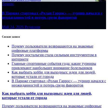
Теннис
В Париже стартовал «Ролан Гаррос» — турнир начался с
неожиданностей и потерь среди фаворитов
Май 24, 2026
Редакция
Свежие записи
Почему пользователи возвращаются на знакомые
цифровые платформы
Почему ностальгия стала сильным инструментом в
интернете
Главные спортивные события года: какие турниры
привлекают наибольшее внимание болельщиков
Как выбрать хобби для выходных: идеи для людей,
которые устали от города
В Париже стартовал «Ролан Гаррос» — турнир начался с
неожиданностей и потерь среди фаворитов
Как выбрать хобби для выходных: идеи для людей,
которые устали от города
Почему пользователи возвращаются на знакомые цифровые