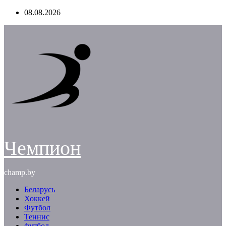
Перейти
08.08.2026
к
содержимому
Чемпион
champ.by
Беларусь
Хоккей
Футбол
Теннис
футбол