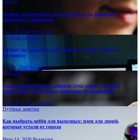
Другое
Почему пользователи возвращаются на знакомые
цифровые платформы
Июл 18, 2026
Редакция
Путёвые заметки
Почему ностальгия стала сильным инструментом в
интернете
Июл 9, 2026
Редакция
Новости
Главные спортивные события года: какие турниры
привлекают наибольшее внимание болельщиков
Июн 30, 2026
Редакция
Путёвые заметки
Как выбрать хобби для выходных: идеи для людей,
которые устали от города
Июн 14, 2026
Редакция