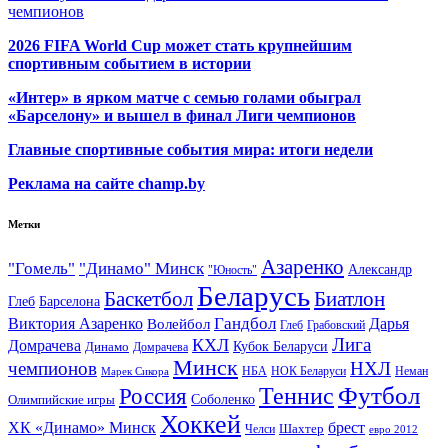
чемпионов
2026 FIFA World Cup может стать крупнейшим
спортивным событием в истории
«Интер» в ярком матче с семью голами обыграл
«Барселону» и вышел в финал Лиги чемпионов
Главные спортивные события мира: итоги недели
Реклама на сайте champ.by
Метки
Азаренко
"Гомель"
"Динамо" Минск
Александр
"Юность"
Беларусь
Баскетбол
Биатлон
Глеб
Барселона
Гандбол
Виктория Азаренко
Волейбол
Дарья
Глеб
Грабовский
Лига
КХЛ
Домрачева
Кубок Беларуси
Динамо
Домрачева
Минск
чемпионов
НХЛ
НБА
Марек Сикора
НОК Беларуси
Неман
Футбол
Теннис
Россия
Олимпийские игры
Соболенко
Хоккей
ХК «Динамо» Минск
брест
Шахтер
Челси
евро 2012