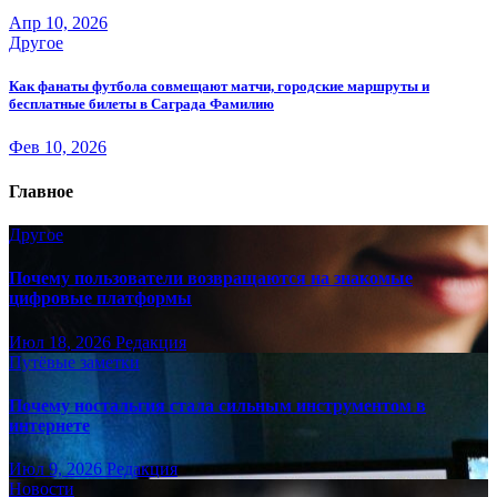
Апр 10, 2026
Другое
Как фанаты футбола совмещают матчи, городские маршруты и
бесплатные билеты в Саграда Фамилию
Фев 10, 2026
Главное
Другое
Почему пользователи возвращаются на знакомые
цифровые платформы
Июл 18, 2026
Редакция
Путёвые заметки
Почему ностальгия стала сильным инструментом в
интернете
Июл 9, 2026
Редакция
Новости