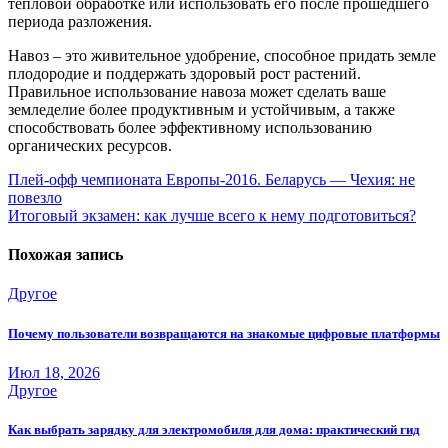
тепловой обработке или использовать его после прошедшего
периода разложения.
Навоз – это живительное удобрение, способное придать земле
плодородие и поддержать здоровый рост растений.
Правильное использование навоза может сделать ваше
земледелие более продуктивным и устойчивым, а также
способствовать более эффективному использованию
органических ресурсов.
Навигация
Плей-офф чемпионата Европы-2016. Беларусь — Чехия: не
повезло
по
Итоговый экзамен: как лучше всего к нему подготовиться?
записям
Похожая запись
Другое
Почему пользователи возвращаются на знакомые цифровые платформы
Июл 18, 2026
Другое
Как выбрать зарядку для электромобиля для дома: практический гид