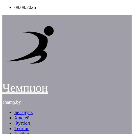
Перейти
08.08.2026
к
содержимому
Чемпион
champ.by
Беларусь
Хоккей
Футбол
Теннис
футбол