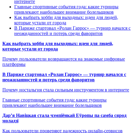
интернете
Главные спортивные события года: какие турниры
привлекают наибольшее внимание болельщиков
Как выбрать хобби для выходных: идеи для людей,
которые устали от города
В Париже стартовал «Ролан Гаррос» — турнир начался с
неожиданностей и потерь среди фаворитов
Как выбрать хобби для выходных: идеи для людей,
которые устали от города
Почему пользователи возвращаются на знакомые цифровые
платформы
В Париже стартовал «Ролан Гаррос» — турнир начался с
неожиданностей и потерь среди фаворитов
Почему ностальгия стала сильным инструментом в интернете
Главные спортивные события года: какие турниры
привлекают наибольшее внимание болельщиков
Дар’я Навіцкая стала чэмпіёнкай Еўропы па самба сярод
моладзі
Как пользователи проверяют надежность онлайн-сервисов