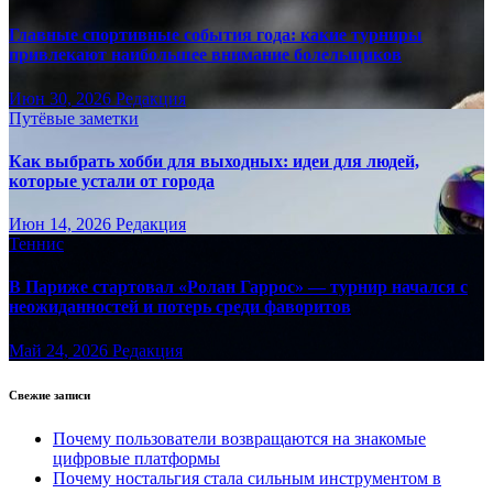
Главные спортивные события года: какие турниры
привлекают наибольшее внимание болельщиков
Июн 30, 2026
Редакция
Путёвые заметки
Как выбрать хобби для выходных: идеи для людей,
которые устали от города
Июн 14, 2026
Редакция
Теннис
В Париже стартовал «Ролан Гаррос» — турнир начался с
неожиданностей и потерь среди фаворитов
Май 24, 2026
Редакция
Свежие записи
Почему пользователи возвращаются на знакомые
цифровые платформы
Почему ностальгия стала сильным инструментом в