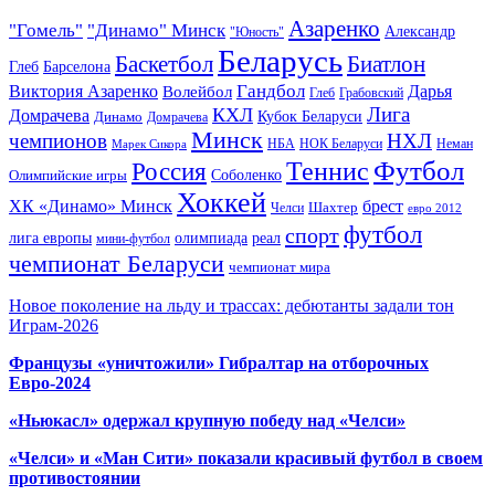
Азаренко
"Гомель"
"Динамо" Минск
Александр
"Юность"
Беларусь
Баскетбол
Биатлон
Глеб
Барселона
Гандбол
Виктория Азаренко
Волейбол
Дарья
Глеб
Грабовский
Лига
КХЛ
Домрачева
Кубок Беларуси
Динамо
Домрачева
Минск
чемпионов
НХЛ
НБА
Марек Сикора
НОК Беларуси
Неман
Футбол
Теннис
Россия
Олимпийские игры
Соболенко
Хоккей
ХК «Динамо» Минск
брест
Шахтер
Челси
евро 2012
футбол
спорт
олимпиада
лига европы
реал
мини-футбол
чемпионат Беларуси
чемпионат мира
Новое поколение на льду и трассах: дебютанты задали тон
Играм-2026
Французы «уничтожили» Гибралтар на отборочных
Евро-2024
«Ньюкасл» одержал крупную победу над «Челси»
«Челси» и «Ман Сити» показали красивый футбол в своем
противостоянии