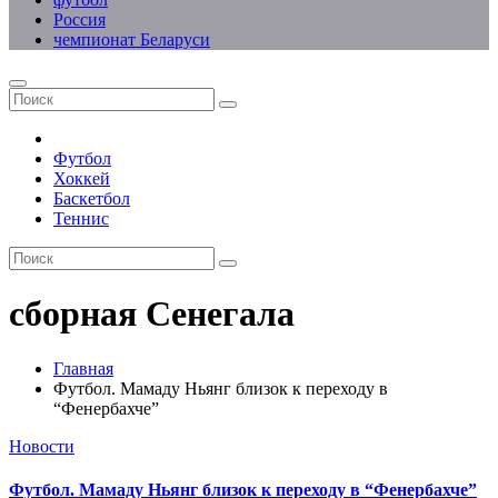
Россия
чемпионат Беларуси
Футбол
Хоккей
Баскетбол
Теннис
сборная Сенегала
Главная
Футбол. Мамаду Ньянг близок к переходу в
“Фенербахче”
Новости
Футбол. Мамаду Ньянг близок к переходу в “Фенербахче”