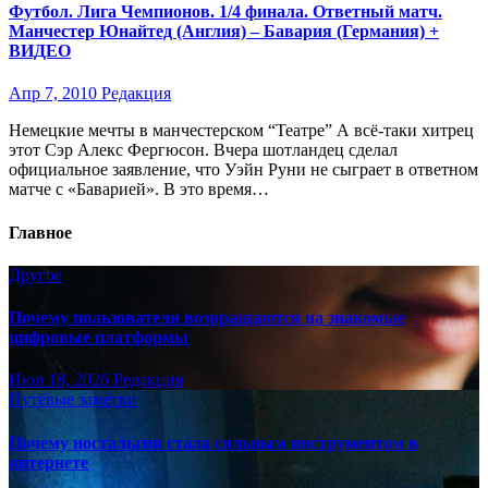
Футбол. Лига Чемпионов. 1/4 финала. Ответный матч.
Манчестер Юнайтед (Англия) – Бавария (Германия) +
ВИДЕО
Апр 7, 2010
Редакция
Немецкие мечты в манчестерском “Театре” А всё-таки хитрец
этот Сэр Алекс Фергюсон. Вчера шотландец сделал
официальное заявление, что Уэйн Руни не сыграет в ответном
матче с «Баварией». В это время…
Главное
Другое
Почему пользователи возвращаются на знакомые
цифровые платформы
Июл 18, 2026
Редакция
Путёвые заметки
Почему ностальгия стала сильным инструментом в
интернете