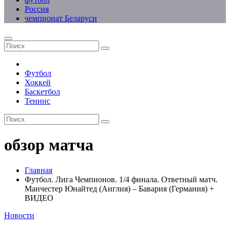
Россия
чемпионат Беларуси
Футбол
Хоккей
Баскетбол
Теннис
обзор матча
Главная
Футбол. Лига Чемпионов. 1/4 финала. Ответный матч.
Манчестер Юнайтед (Англия) – Бавария (Германия) +
ВИДЕО
Новости