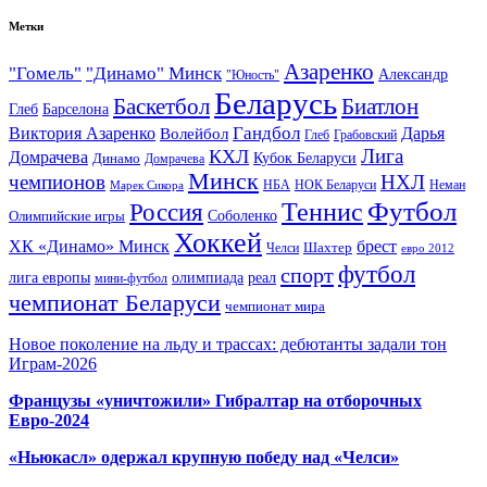
Метки
Азаренко
"Гомель"
"Динамо" Минск
Александр
"Юность"
Беларусь
Баскетбол
Биатлон
Глеб
Барселона
Гандбол
Виктория Азаренко
Волейбол
Дарья
Глеб
Грабовский
Лига
КХЛ
Домрачева
Кубок Беларуси
Динамо
Домрачева
Минск
чемпионов
НХЛ
НБА
Марек Сикора
НОК Беларуси
Неман
Футбол
Теннис
Россия
Олимпийские игры
Соболенко
Хоккей
ХК «Динамо» Минск
брест
Шахтер
Челси
евро 2012
футбол
спорт
олимпиада
лига европы
реал
мини-футбол
чемпионат Беларуси
чемпионат мира
Новое поколение на льду и трассах: дебютанты задали тон
Играм-2026
Французы «уничтожили» Гибралтар на отборочных
Евро-2024
«Ньюкасл» одержал крупную победу над «Челси»